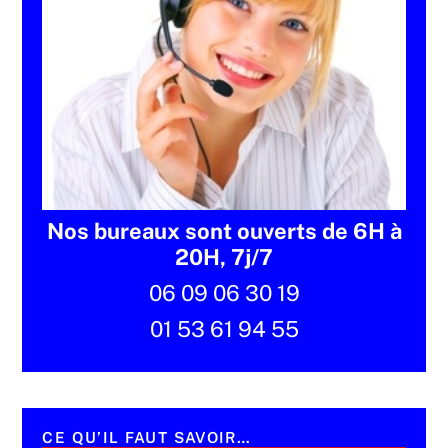
Nos bureaux sont ouverts de 6H à
20H, 7j/7
06 09 06 30 19
01 53 61 94 55
CE QU’IL FAUT SAVOIR…