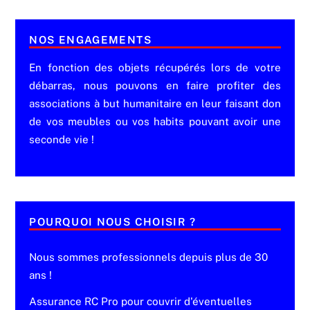
NOS ENGAGEMENTS
En fonction des objets récupérés lors de votre
débarras, nous pouvons en faire profiter des
associations à but humanitaire en leur faisant don
de vos meubles ou vos habits pouvant avoir une
seconde vie !
POURQUOI NOUS CHOISIR ?
Nous sommes professionnels depuis plus de 30
ans !
Assurance RC Pro pour couvrir d'éventuelles