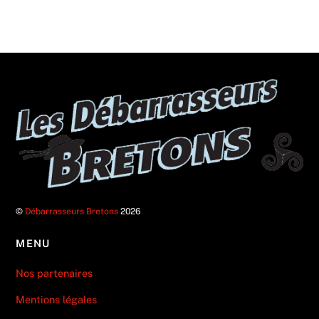
©
Débarrasseurs Bretons
2026
MENU
Nos partenaires
Mentions légales