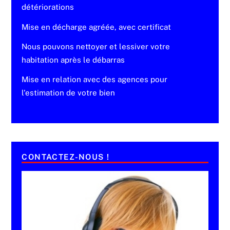
détériorations
Mise en décharge agréée, avec certificat
Nous pouvons nettoyer et lessiver votre
habitation après le débarras
Mise en relation avec des agences pour
l'estimation de votre bien
CONTACTEZ-NOUS !