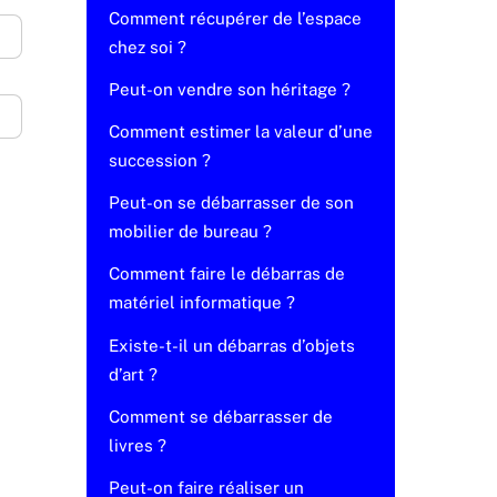
Comment récupérer de l’espace
chez soi ?
Peut-on vendre son héritage ?
Comment estimer la valeur d’une
succession ?
Peut-on se débarrasser de son
mobilier de bureau ?
Comment faire le débarras de
matériel informatique ?
Existe-t-il un débarras d’objets
d’art ?
Comment se débarrasser de
livres ?
Peut-on faire réaliser un