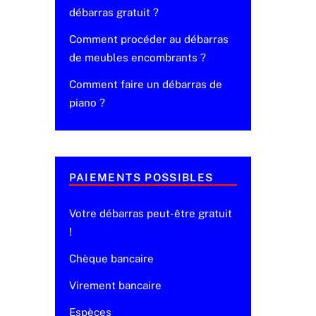
débarras gratuit ?
Comment procéder au débarras
de meubles encombrants ?
Comment faire un débarras de
piano ?
PAIEMENTS POSSIBLES
Votre débarras peut-être gratuit
!
Chèque bancaire
Virement bancaire
Espèces