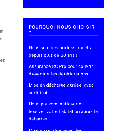
POURQUOI NOUS CHOISIR
er
?
es
Nous sommes professionnels
depuis plus de 30 ans !
ges
Assurance RC Pro pour couvrir
d'éventuelles détériorations
Mise en décharge agréée, avec
certificat
Nous pouvons nettoyer et
lessiver votre habitation après le
débarras
Mise en relation avec des