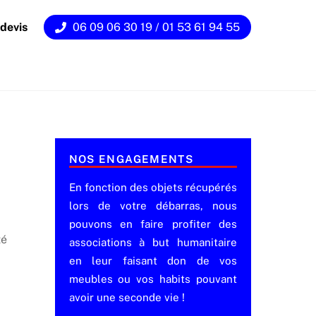
devis
06 09 06 30 19 / 01 53 61 94 55
NOS ENGAGEMENTS
En fonction des objets récupérés
lors de votre débarras, nous
pouvons en faire profiter des
té
associations à but humanitaire
en leur faisant don de vos
meubles ou vos habits pouvant
avoir une seconde vie !