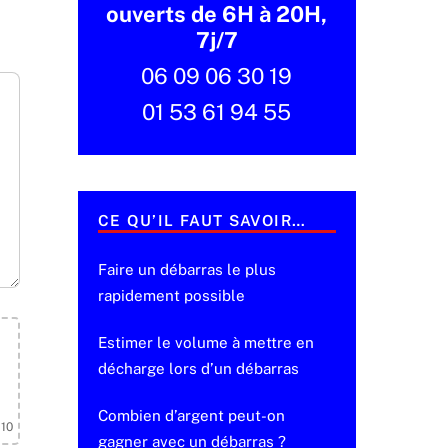
ouverts de 6H à 20H,
7j/7
06 09 06 30 19
01 53 61 94 55
CE QU’IL FAUT SAVOIR…
Faire un débarras le plus
rapidement possible
Estimer le volume à mettre en
décharge lors d’un débarras
Combien d’argent peut-on
 10
gagner avec un débarras ?