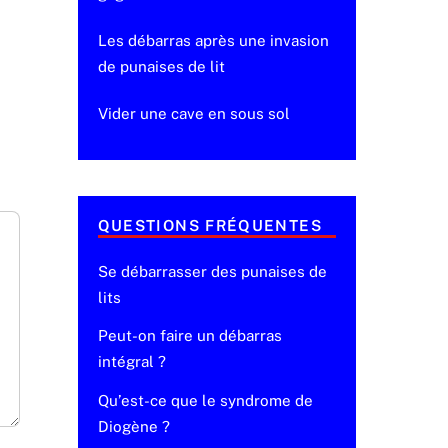
Les débarras après une invasion
de punaises de lit
Vider une cave en sous sol
QUESTIONS FRÉQUENTES
Se débarrasser des punaises de
lits
Peut-on faire un débarras
intégral ?
Qu’est-ce que le syndrome de
Diogène ?