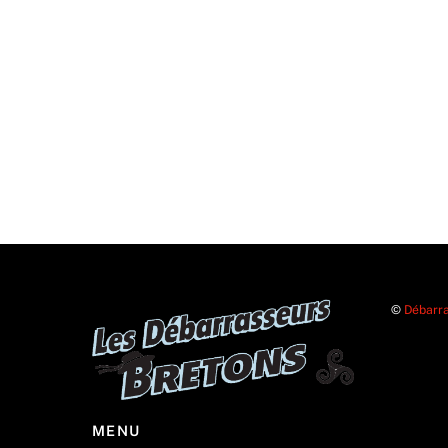
©
Débarra
MENU