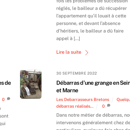
fois les problèmes de succession
réglés, le bailleur a dû récupérer
l’appartement qu’il louait à cette
personne, et devant l’absence
d’héritiers, le bailleur a dû faire
appel à […]
Lire la suite
30 SEPTEMBRE 2022
es de
Débarras d’une grange en Sei
et Marne
0
Les Debarrasseurs Bretons
Quelq
débarras réalisés...
0
e
Dans notre métier de débarras, no
 sont
intervenons généralement chez d
qui