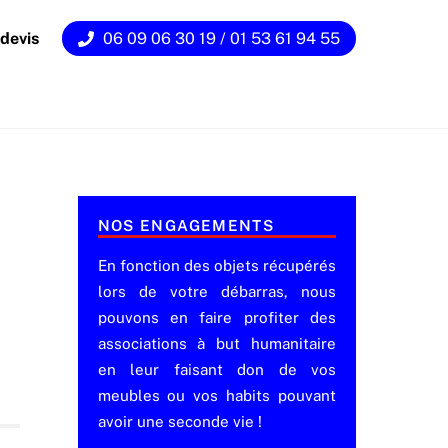
devis
06 09 06 30 19 / 01 53 61 94 55
NOS ENGAGEMENTS
En fonction des objets récupérés
lors de votre débarras, nous
pouvons en faire profiter des
associations à but humanitaire
en leur faisant don de vos
meubles ou vos habits pouvant
avoir une seconde vie !