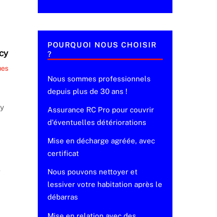
POURQUOI NOUS CHOISIR
cy
?
ues
Nous sommes professionnels
depuis plus de 30 ans !
cy
Assurance RC Pro pour couvrir
d'éventuelles détériorations
Mise en décharge agréée, avec
certificat
e
Nous pouvons nettoyer et
lessiver votre habitation après le
débarras
Mise en relation avec des