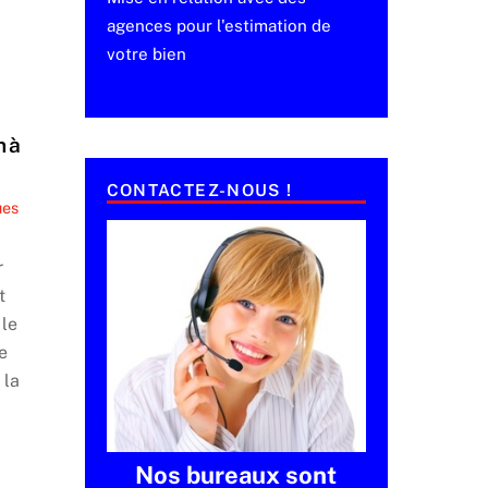
agences pour l'estimation de
votre bien
n à
CONTACTEZ-NOUS !
ues
r
t
 le
e
 la
Nos bureaux sont