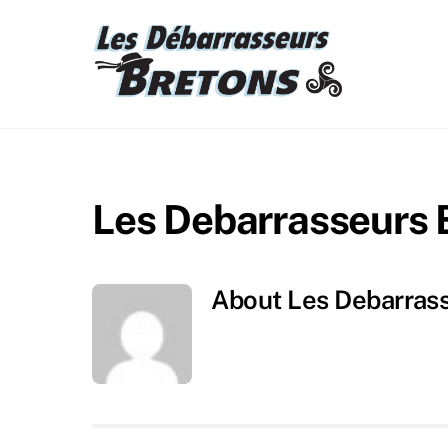
Skip
to
content
Les Debarrasseurs 
About
Les Debarras