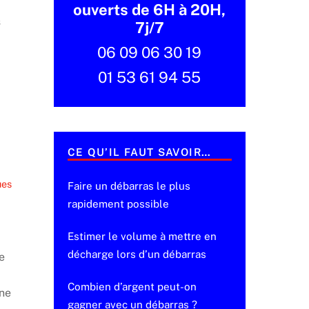
ouverts de 6H à 20H,
s
7j/7
06 09 06 30 19
01 53 61 94 55
CE QU’IL FAUT SAVOIR…
ues
Faire un débarras le plus
rapidement possible
Estimer le volume à mettre en
décharge lors d’un débarras
e
Combien d’argent peut-on
Une
gagner avec un débarras ?