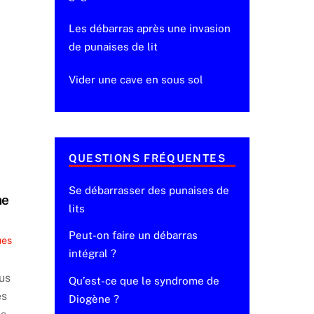
Les débarras après une invasion
de punaises de lit
Vider une cave en sous sol
QUESTIONS FRÉQUENTES
Se débarrasser des punaises de
ne
lits
Peut-on faire un débarras
ues
intégral ?
us
Qu’est-ce que le syndrome de
es
Diogène ?