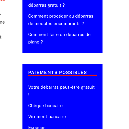
débarras gratuit ?
y-
Comment procéder au débarras
une
de meubles encombrants ?
Comment faire un débarras de
t
piano ?
PAIEMENTS POSSIBLES
Votre débarras peut-être gratuit
!
Chèque bancaire
Virement bancaire
Espèces