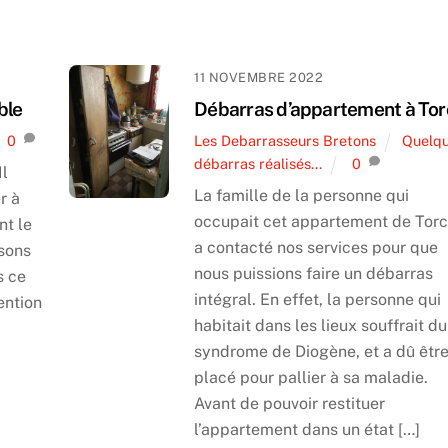
11 NOVEMBRE 2022
ble
Débarras d’appartement à Tor
0
Les Debarrasseurs Bretons
Quelq
débarras réalisés...
0
Il
La famille de la personne qui
r à
occupait cet appartement de Tor
nt le
a contacté nos services pour que
isons
nous puissions faire un débarras
s ce
intégral. En effet, la personne qui
vention
habitait dans les lieux souffrait du
syndrome de Diogène, et a dû êtr
placé pour pallier à sa maladie.
Avant de pouvoir restituer
l’appartement dans un état […]