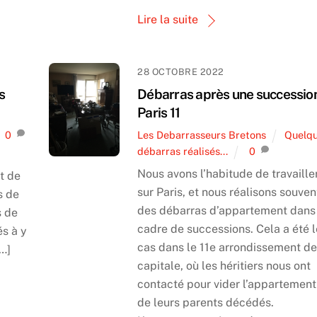
Lire la suite
28 OCTOBRE 2022
s
Débarras après une successio
Paris 11
0
Les Debarrasseurs Bretons
Quelq
débarras réalisés...
0
Nous avons l’habitude de travaille
t de
sur Paris, et nous réalisons souven
s de
des débarras d’appartement dans
s de
cadre de successions. Cela a été l
és à y
cas dans le 11e arrondissement de
[…]
capitale, où les héritiers nous ont
contacté pour vider l’appartement
de leurs parents décédés.