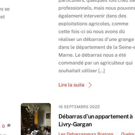
particuliers, quelques fois chez d
professionnels, mais nous pouvon
es se
également intervenir dans des
 et
exploitations agricoles, comme
cette fois-ci où nous avons dû
réaliser un débarras d’une grange
dans le département de la Seine-e
Marne. Le débarras nous a été
commandé par un agriculteur qui
souhaitait utiliser […]
Lire la suite
16 SEPTEMBRE 2022
Débarras d’un appartement à
Livry-Gargan
0
Les Debarrasseurs Bretons
Quelq