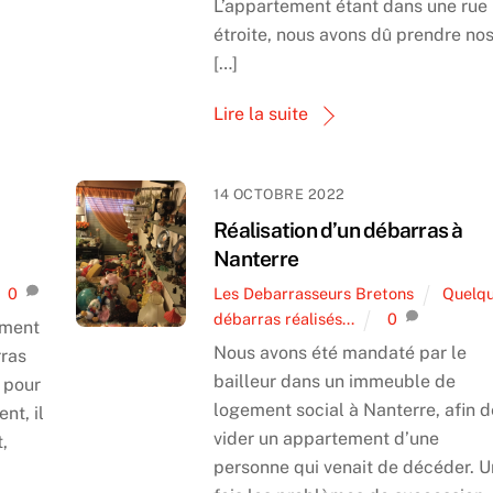
L’appartement étant dans une rue
étroite, nous avons dû prendre no
[…]
Lire la suite
14 OCTOBRE 2022
Réalisation d’un débarras à
Nanterre
0
Les Debarrasseurs Bretons
Quelq
débarras réalisés...
0
iment
Nous avons été mandaté par le
rras
bailleur dans un immeuble de
n pour
logement social à Nanterre, afin d
nt, il
vider un appartement d’une
,
personne qui venait de décéder. 