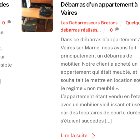
 des
Débarras d’un appartement à
Vaires
0
Les Debarrasseurs Bretons
Quelq
débarras réalisés...
0
ne
Dans ce débarras d’appartement 
e
Vaires sur Marne, nous avons fait
s
principalement un débarras de
our
mobilier. Notre client a acheté un
ssible
appartement qui était meublé, et
souhaitait le mettre en location so
]
le régime « non meublé ».
L’appartement étant vendu en l’éta
avec un mobilier vieillissant et us
car des locataires de courte duré
s’étaient succédés […]
Lire la suite