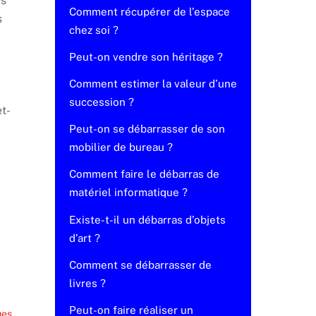
es
Comment récupérer de l’espace
s
chez soi ?
Peut-on vendre son héritage ?
Comment estimer la valeur d’une
succession ?
t-
Peut-on se débarrasser de son
mobilier de bureau ?
Comment faire le débarras de
matériel informatique ?
Existe-t-il un débarras d’objets
d’art ?
Comment se débarrasser de
livres ?
Peut-on faire réaliser un
ues