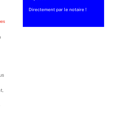
Directement par le notaire !
ues
à
us
t,
é
e