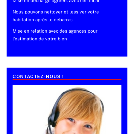
Mise en décharge agréée, avec certificat
Nous pouvons nettoyer et lessiver votre
habitation après le débarras
Mise en relation avec des agences pour
l'estimation de votre bien
CONTACTEZ-NOUS !