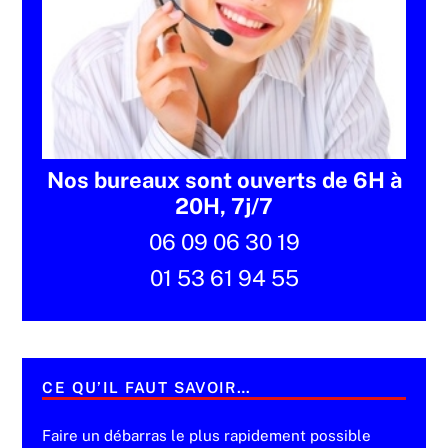
Nos bureaux sont ouverts de 6H à
20H, 7j/7
06 09 06 30 19
01 53 61 94 55
CE QU’IL FAUT SAVOIR…
Faire un débarras le plus rapidement possible