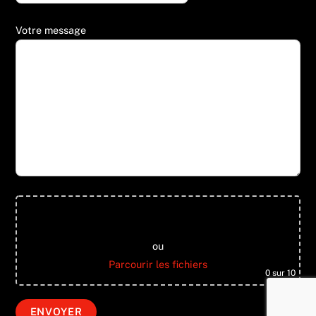
Votre message
Glisser & déposer les fichiers ici
ou
Parcourir les fichiers
0
sur 10
Back
To
Top