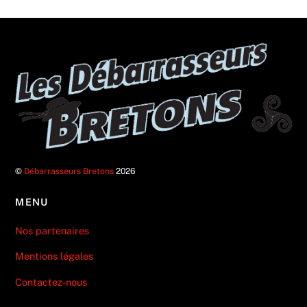
©
Débarrasseurs Bretons
2026
MENU
Nos partenaires
Mentions légales
Contactez-nous