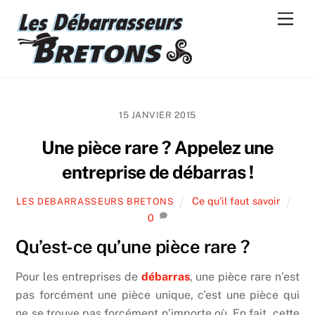
Skip
Men
to
content
15 JANVIER 2015
Une pièce rare ? Appelez une
entreprise de débarras !
Ce qu'il faut savoir
LES DEBARRASSEURS BRETONS
0
Qu’est-ce qu’une pièce rare ?
Pour les entreprises de
débarras
, une pièce rare n’est
pas forcément une pièce unique, c’est une pièce qui
ne se trouve pas forcément n’importe où. En fait, cette