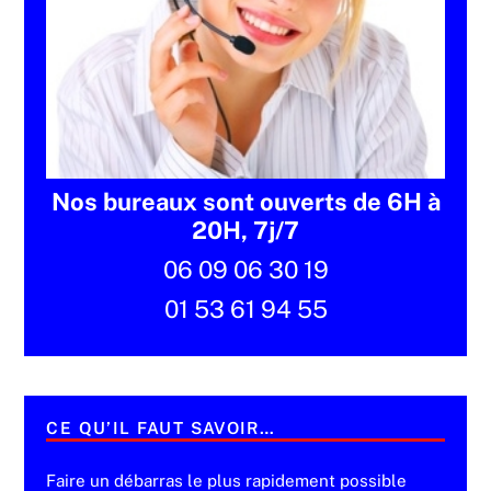
Nos bureaux sont ouverts de 6H à
20H, 7j/7
06 09 06 30 19
01 53 61 94 55
CE QU’IL FAUT SAVOIR…
Faire un débarras le plus rapidement possible