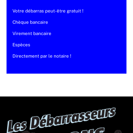
Votre débarras peut-être gratuit !
Chèque bancaire
Virement bancaire
Espèces
Directement par le notaire !