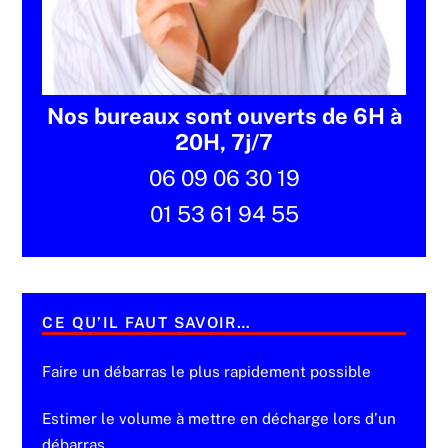
Nos bureaux sont ouverts de 6H à
20H, 7j/7
06 09 06 30 19
01 53 61 94 55
CE QU’IL FAUT SAVOIR…
Faire un débarras le plus rapidement possible
Estimer le volume à mettre en décharge lors d’un
débarras