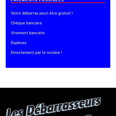
Votre débarras peut-être gratuit !
Chèque bancaire
Virement bancaire
Espèces
Directement par le notaire !