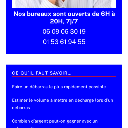
Nos bureaux sont ouverts de 6H à
20H, 7j/7
06 09 06 30 19
01 53 61 94 55
CE QU’IL FAUT SAVOIR…
Faire un débarras le plus rapidement possible
Estimer le volume à mettre en décharge lors d’un
débarras
Combien d’argent peut-on gagner avec un