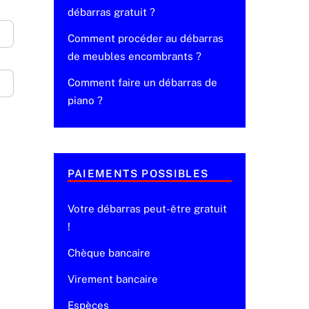
débarras gratuit ?
Comment procéder au débarras
de meubles encombrants ?
Comment faire un débarras de
piano ?
PAIEMENTS POSSIBLES
Votre débarras peut-être gratuit
!
Chèque bancaire
Virement bancaire
Espèces