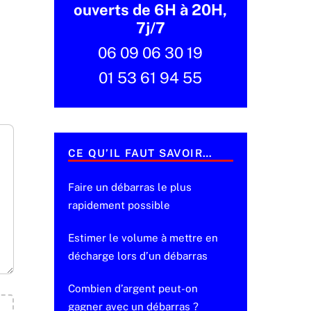
ouverts de 6H à 20H,
7j/7
06 09 06 30 19
01 53 61 94 55
CE QU’IL FAUT SAVOIR…
Faire un débarras le plus
rapidement possible
Estimer le volume à mettre en
décharge lors d’un débarras
Combien d’argent peut-on
gagner avec un débarras ?