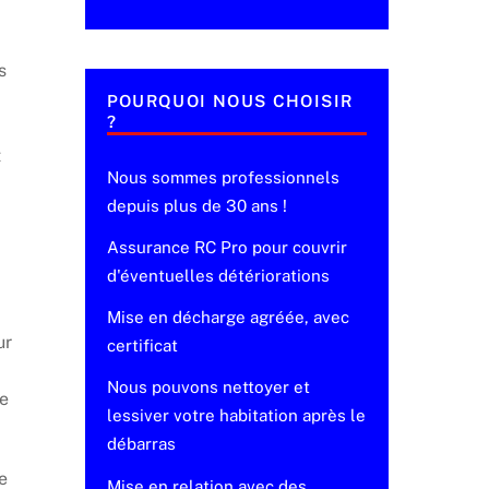
s
POURQUOI NOUS CHOISIR
?
t
Nous sommes professionnels
depuis plus de 30 ans !
Assurance RC Pro pour couvrir
d'éventuelles détériorations
Mise en décharge agréée, avec
ur
certificat
Nous pouvons nettoyer et
ne
lessiver votre habitation après le
débarras
e
Mise en relation avec des