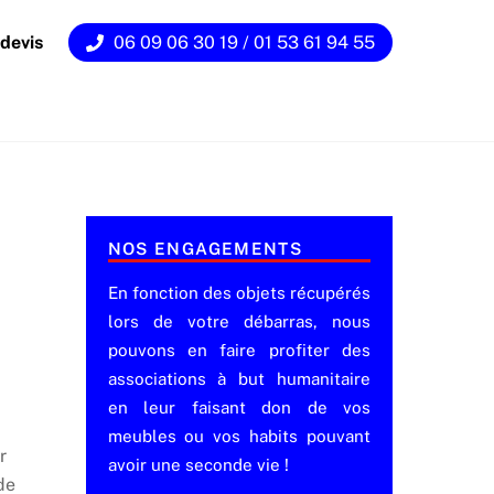
devis
06 09 06 30 19 / 01 53 61 94 55
NOS ENGAGEMENTS
En fonction des objets récupérés
lors de votre débarras, nous
pouvons en faire profiter des
associations à but humanitaire
en leur faisant don de vos
meubles ou vos habits pouvant
r
avoir une seconde vie !
de