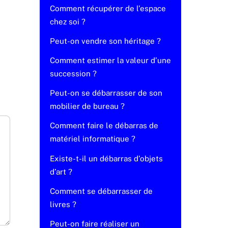
Comment récupérer de l’espace
chez soi ?
Peut-on vendre son héritage ?
Comment estimer la valeur d’une
succession ?
Peut-on se débarrasser de son
mobilier de bureau ?
Comment faire le débarras de
matériel informatique ?
Existe-t-il un débarras d’objets
d’art ?
Comment se débarrasser de
livres ?
Peut-on faire réaliser un