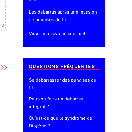
Les débarras après une invasion
de punaises de lit
 10
Vider une cave en sous sol
QUESTIONS FRÉQUENTES
Se débarrasser des punaises de
lits
Peut-on faire un débarras
intégral ?
Qu’est-ce que le syndrome de
Diogène ?