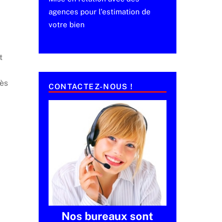
agences pour l'estimation de
votre bien
t
rès
CONTACTEZ-NOUS !
Nos bureaux sont