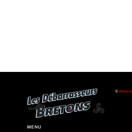
©
Débarra
MENU