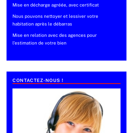
Mise en décharge agréée, avec certificat
Nous pouvons nettoyer et lessiver votre
habitation après le débarras
Mise en relation avec des agences pour
l'estimation de votre bien
CONTACTEZ-NOUS !