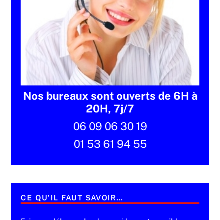
Nos bureaux sont ouverts de 6H à
20H, 7j/7
06 09 06 30 19
01 53 61 94 55
CE QU’IL FAUT SAVOIR…