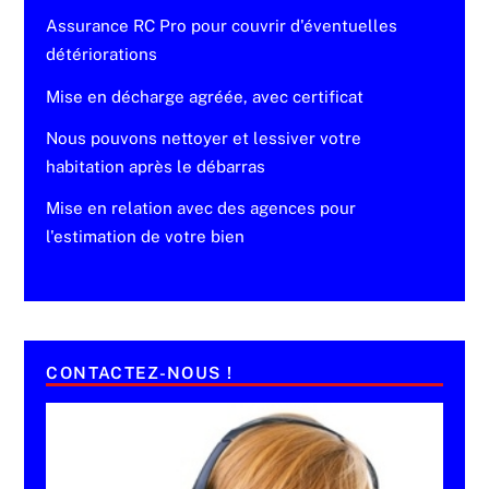
Assurance RC Pro pour couvrir d'éventuelles
détériorations
Mise en décharge agréée, avec certificat
Nous pouvons nettoyer et lessiver votre
habitation après le débarras
Mise en relation avec des agences pour
l'estimation de votre bien
CONTACTEZ-NOUS !