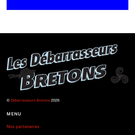
©
Débarrasseurs Bretons
2026
MENU
Nos partenaires