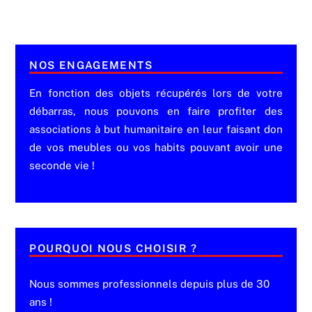
NOS ENGAGEMENTS
En fonction des objets récupérés lors de votre
débarras, nous pouvons en faire profiter des
associations à but humanitaire en leur faisant don
de vos meubles ou vos habits pouvant avoir une
seconde vie !
POURQUOI NOUS CHOISIR ?
Nous sommes professionnels depuis plus de 30
ans !