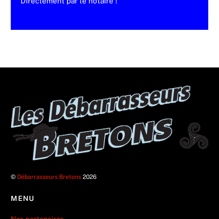
Directement par le notaire !
©
Débarrasseurs Bretons
2026
MENU
Nos partenaires