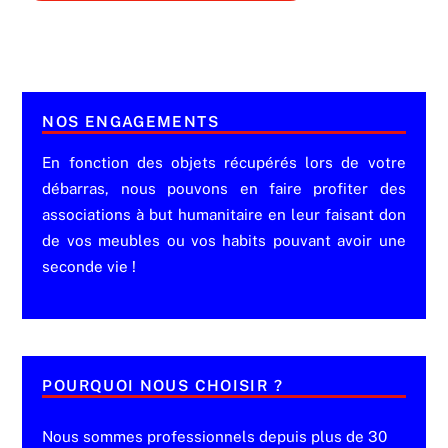
NOS ENGAGEMENTS
En fonction des objets récupérés lors de votre
débarras, nous pouvons en faire profiter des
associations à but humanitaire en leur faisant don
de vos meubles ou vos habits pouvant avoir une
seconde vie !
POURQUOI NOUS CHOISIR ?
Nous sommes professionnels depuis plus de 30