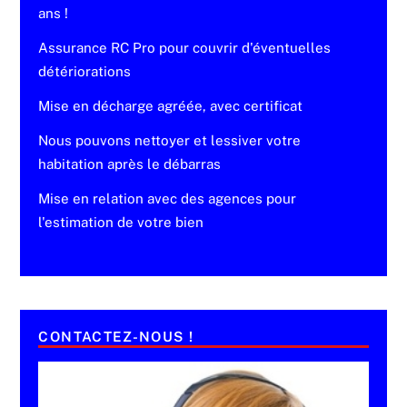
ans !
Assurance RC Pro pour couvrir d'éventuelles
détériorations
Mise en décharge agréée, avec certificat
Nous pouvons nettoyer et lessiver votre
habitation après le débarras
Mise en relation avec des agences pour
l'estimation de votre bien
CONTACTEZ-NOUS !