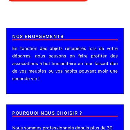
NOS ENGAGEMENTS
En fonction des objets récupérés lors de votre
débarras, nous pouvons en faire profiter des
associations à but humanitaire en leur faisant don
de vos meubles ou vos habits pouvant avoir une
seconde vie !
POURQUOI NOUS CHOISIR ?
Nous sommes professionnels depuis plus de 30