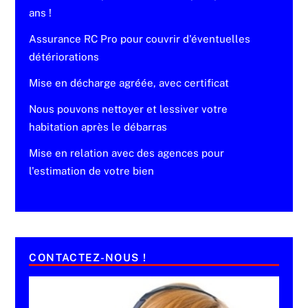
ans !
Assurance RC Pro pour couvrir d'éventuelles
détériorations
Mise en décharge agréée, avec certificat
Nous pouvons nettoyer et lessiver votre
habitation après le débarras
Mise en relation avec des agences pour
l'estimation de votre bien
CONTACTEZ-NOUS !