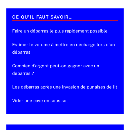
CE QU’IL FAUT SAVOIR…
Faire un débarras le plus rapidement possible
Estimer le volume à mettre en décharge lors d’un
débarras
Combien d’argent peut-on gagner avec un
débarras ?
Les débarras après une invasion de punaises de lit
Vider une cave en sous sol