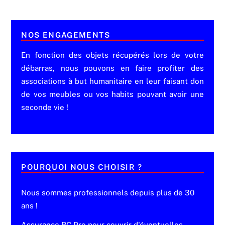
NOS ENGAGEMENTS
En fonction des objets récupérés lors de votre
débarras, nous pouvons en faire profiter des
associations à but humanitaire en leur faisant don
de vos meubles ou vos habits pouvant avoir une
seconde vie !
POURQUOI NOUS CHOISIR ?
Nous sommes professionnels depuis plus de 30
ans !
Assurance RC Pro pour couvrir d'éventuelles