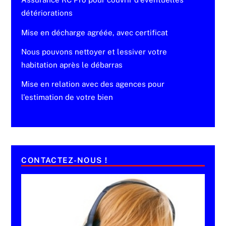
détériorations
Mise en décharge agréée, avec certificat
Nous pouvons nettoyer et lessiver votre
habitation après le débarras
Mise en relation avec des agences pour
l'estimation de votre bien
CONTACTEZ-NOUS !