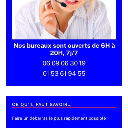
Nos bureaux sont ouverts de 6H à
20H, 7j/7
06 09 06 30 19
01 53 61 94 55
CE QU’IL FAUT SAVOIR…
Faire un débarras le plus rapidement possible