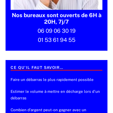
Nos bureaux sont ouverts de 6H à
20H, 7j/7
06 09 06 30 19
01 53 61 94 55
CE QU’IL FAUT SAVOIR…
Faire un débarras le plus rapidement possible
Estimer le volume à mettre en décharge lors d’un
débarras
Combien d’argent peut-on gagner avec un