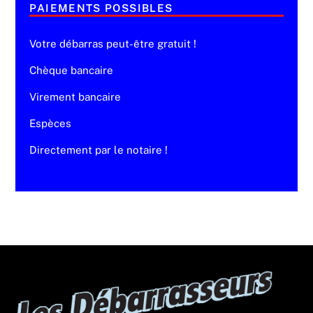
PAIEMENTS POSSIBLES
Votre débarras peut-être gratuit !
Chèque bancaire
Virement bancaire
Espèces
Directement par le notaire !