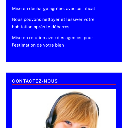
Mise en décharge agréée, avec certificat
Nous pouvons nettoyer et lessiver votre
habitation après le débarras
Mise en relation avec des agences pour
l'estimation de votre bien
CONTACTEZ-NOUS !