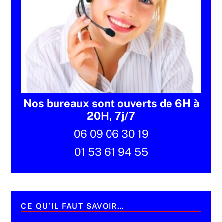
Nos bureaux sont ouverts de 6H à
20H, 7j/7
06 09 06 30 19
01 53 61 94 55
CE QU’IL FAUT SAVOIR…